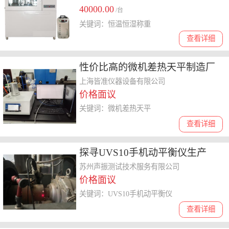
40000.00
/台
关键词：恒温恒湿称重
查看详细
性价比高的微机差热天平制造厂
分析，助你选出更具优势的厂家
上海皆准仪器设备有限公司
价格面议
关键词：微机差热天平
查看详细
探寻UVS10手机动平衡仪生产
厂，哪家能提供云计算方案又售
苏州声振测试技术服务有限公司
价格面议
后好
关键词：UVS10手机动平衡仪
查看详细