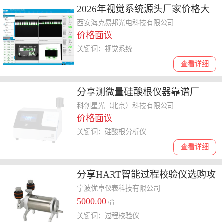
2026年视觉系统源头厂家价格大
揭秘，直接供货性价比高
西安海克易邦光电科技有限公司
价格面议
关键词：视觉系统
查看详细
分享测微量硅酸根仪器靠谱厂
家，价格多少你知道吗
科创星光（北京）科技有限公司
价格面议
关键词：硅酸根分析仪
查看详细
分享HART智能过程校验仪选购攻
略，稳定厂家联系方式揭秘
宁波优卓仪表科技有限公司
5000.00
/台
关键词：过程校验仪