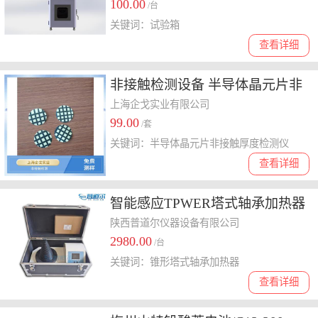
100.00
谱吗？
/台
关键词：试验箱
查看详细
非接触检测设备 半导体晶元片非
接触厚度检测仪
上海企戈实业有限公司
99.00
/套
关键词：半导体晶元片非接触厚度检测仪
查看详细
智能感应TPWER塔式轴承加热器
现货 锥形塔式轴承加热器
陕西普道尔仪器设备有限公司
2980.00
/台
关键词：锥形塔式轴承加热器
查看详细