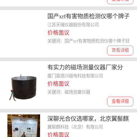
国产xrf有害物质检测仪哪个牌子
好
江苏天瑞仪器股份有限公司
价格面议
关键词：国产xrf有害物质检测仪哪个牌子好
查看详细
有实力的磁场测量仪器厂家分
析，口碑好的都在这
厦门盈德兴磁电科技有限公司
价格面议
关键词：磁场测量仪器
查看详细
深聊光合仪选哪家，北京翼鬃麒
光合仪技术实力值得考虑吗
翼鬃麒科技（北京）有限公司
价格面议