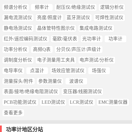
频谱分析仪
频率计
耐压仪/绝缘测试仪
逻辑分析仪
漏电流测试仪
亮度/照度计
蓝牙测试仪
可焊性测试仪
静电场测试仪
晶体管特性图示仪
集成电路测试仪
红外/遥控编码测试仪
毫欧/毫伏表
光功率计
功率计
功率分析仪
高频Q表
分贝仪/声压计/声级计
调制度分析仪
电子测量用工夹具
电声测试/分析仪
电导率仪
点温计
场效应管测试仪
场强仪
测量探头/附件
参数测量仪
波谱仪
表面/接地/绝缘电阻测试仪
变压器/线圈测试仪
PCB功能测试仪
LED测试仪
LCR测试仪
EMC测量仪器
查看更多
功率计地区分站