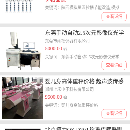
关键词：陕西模拟量温控器节能改造,模拟量温控器
查看详细
东莞手动自动2.5次元影像仪光学
投影测量仪 使用方便 雨扬仪器
东莞市雨扬仪器有限公司
5000.00
/台
关键词：东莞手动自动2.5次元影像仪光学投影测量仪
查看详细
婴儿身高体重秤价格 超声波传感
器
郑州上禾电子科技有限公司
9500.00
/台
关键词：婴儿身高体重秤价格
查看详细
北京柯力QS-D30T称重传感器哪