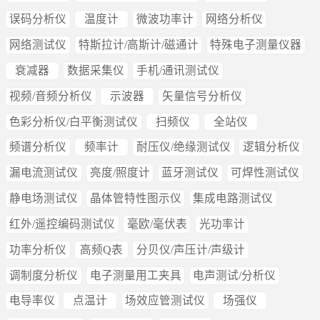
误码分析仪
温度计
微波功率计
网络分析仪
网络测试仪
特斯拉计/高斯计/磁通计
特殊电子测量仪器
衰减器
数据采集仪
手机/通讯测试仪
视频/音频分析仪
示波器
矢量信号分析仪
色彩分析仪/白平衡测试仪
扫频仪
全站仪
频谱分析仪
频率计
耐压仪/绝缘测试仪
逻辑分析仪
漏电流测试仪
亮度/照度计
蓝牙测试仪
可焊性测试仪
静电场测试仪
晶体管特性图示仪
集成电路测试仪
红外/遥控编码测试仪
毫欧/毫伏表
光功率计
功率分析仪
高频Q表
分贝仪/声压计/声级计
调制度分析仪
电子测量用工夹具
电声测试/分析仪
电导率仪
点温计
场效应管测试仪
场强仪