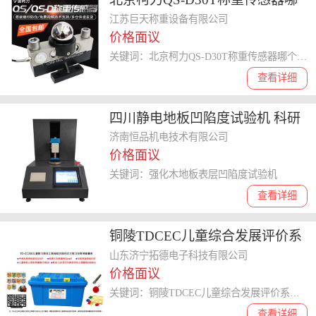
个牌子好 性能稳定
江苏巨天称重设备有限公司
价格面议
关键词：北京柯力QS-D30T称重传感器哪个牌子好
查看详细
四川静电地板凹陷度试验机 科研
单位 强化木地板表层凹陷度试验
济南恒品机电技术有限公司
价格面议
机
关键词：强化木地板表层凹陷度试验机
查看详细
铜陵TDCEC儿童综合发展评价系
统哪家好 儿童体检系统
山东济宁拓德电子科技有限公司
价格面议
关键词：铜陵TDCEC儿童综合发展评价系统哪家好
查看详细