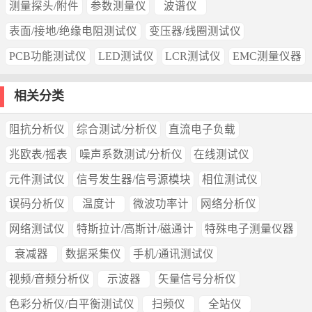
测量探头/附件
参数测量仪
波谱仪
表面/接地/绝缘电阻测试仪
变压器/线圈测试仪
PCB功能测试仪
LED测试仪
LCR测试仪
EMC测量仪器
相关分类
阻抗分析仪
综合测试/分析仪
直流电子负载
兆欧表/摇表
噪声系数测试/分析仪
在线测试仪
元件测试仪
信号发生器/信号源模块
相位测试仪
误码分析仪
温度计
微波功率计
网络分析仪
网络测试仪
特斯拉计/高斯计/磁通计
特殊电子测量仪器
衰减器
数据采集仪
手机/通讯测试仪
视频/音频分析仪
示波器
矢量信号分析仪
色彩分析仪/白平衡测试仪
扫频仪
全站仪