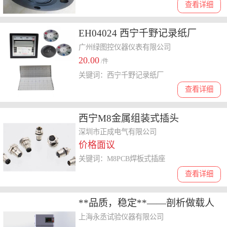
查看详细
EH04024 西宁千野记录纸厂
广州绿图控仪器仪表有限公司
20.00
/件
关键词：西宁千野记录纸厂
查看详细
西宁M8金属组装式插头
深圳市正成电气有限公司
价格面议
关键词：M8PCB焊板式插座
查看详细
**品质，稳定**——剖析做载人
高原环境模拟舱的专业公司，靠
上海永丞试验仪器有限公司