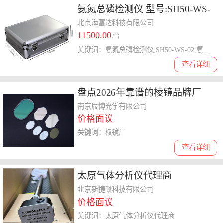
氨氮总磷检测仪 型号:SH50-WS-
02库号：M398149
北京海富达科技有限公司
11500.00
/台
关键词：氨氮总磷检测仪,SH50-WS-02,氨氮总磷检测仪SH50-WS-02
查看详细
盘点2026年靠谱的棱镜品牌厂
家，为你解析不同类型棱镜厂家
南京辰博光学有限公司
价格面议
关键词：棱镜厂
查看详细
太原气体分析仪代理商
北京新捷顿科技有限公司
价格面议
关键词：太原气体分析仪代理商