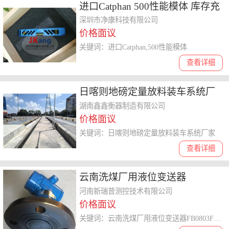
进口Catphan 500性能模体 库存充
足 Catphan 500 CT功能性模体
深圳市净康科技有限公司
价格面议
关键词：进口Catphan,500性能模体
查看详细
日喀则地磅定量放料装车系统厂
家
湖南鑫鑫衡器制造有限公司
价格面议
关键词：日喀则地磅定量放料装车系统厂家
查看详细
云南洗煤厂用液位变送器
FB0803F104 E3 i M1 过载及抗干
河南新瑞普测控技术有限公司
价格面议
扰能力强
关键词：云南洗煤厂用液位变送器FB0803F104,E3,i,M1