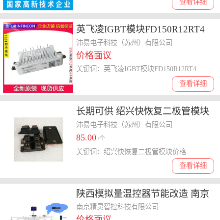
查看详细
英飞凌IGBT模块FD150R12RT4
FS100R12KE3 欢迎订购
沛易电子科技（苏州）有限公司
价格面议
关键词：英飞凌IGBT模块FD150R12RT4
查看详细
长期可供 绍兴快恢复二极管模块
价格
沛易电子科技（苏州）有限公司
85.00
/个
关键词：绍兴快恢复二极管模块价格
查看详细
陕西模拟量温控器节能改造 南京
精灵智控科技供应
南京精灵智控科技有限公司
价格面议