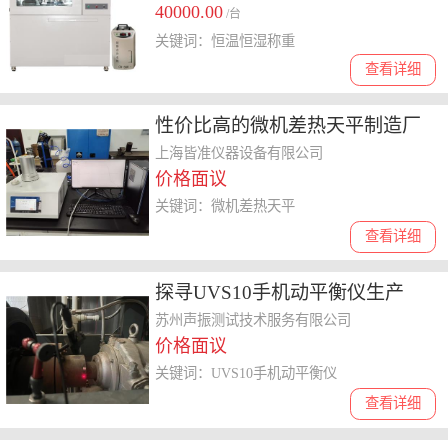
40000.00
/台
关键词：恒温恒湿称重
查看详细
性价比高的微机差热天平制造厂
分析，助你选出更具优势的厂家
上海皆准仪器设备有限公司
价格面议
关键词：微机差热天平
查看详细
探寻UVS10手机动平衡仪生产
厂，哪家能提供云计算方案又售
苏州声振测试技术服务有限公司
价格面议
后好
关键词：UVS10手机动平衡仪
查看详细