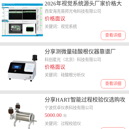
2026年视觉系统源头厂家价格大
揭秘，直接供货性价比高
西安海克易邦光电科技有限公司
价格面议
关键词：视觉系统
查看详细
分享测微量硅酸根仪器靠谱厂
家，价格多少你知道吗
科创星光（北京）科技有限公司
价格面议
关键词：硅酸根分析仪
查看详细
分享HART智能过程校验仪选购攻
略，稳定厂家联系方式揭秘
宁波优卓仪表科技有限公司
5000.00
/台
关键词：过程校验仪