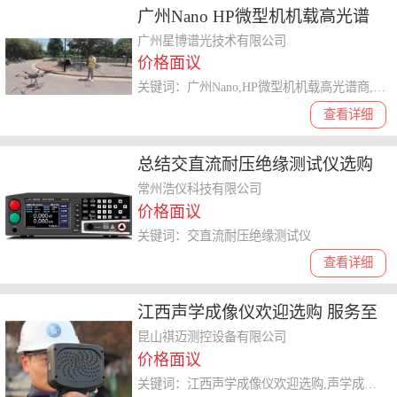
广州Nano HP微型机机载高光谱
供应商 广州星博谱光技术供应
广州星博谱光技术有限公司
价格面议
关键词：广州Nano,HP微型机机载高光谱商,机载高光谱
查看详细
总结交直流耐压绝缘测试仪选购
要点，制造企业哪个口碑好
常州浩仪科技有限公司
价格面议
关键词：交直流耐压绝缘测试仪
查看详细
江西声学成像仪欢迎选购 服务至
上 昆山祺迈测控设备供应
昆山祺迈测控设备有限公司
价格面议
关键词：江西声学成像仪欢迎选购,声学成像仪