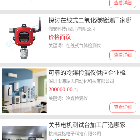
查看详细
探讨在线式二氧化碳检测厂家哪
家好，为你提供实用选购指南
伽安科技(深圳)有限公司
价格面议
关键词：在线式气体检测仪
查看详细
可靠的冷媒检漏仪供应企业梳
理，选购高灵敏度产品攻略
深圳市海瑞思自动化科技有限公司
200000.00
/台
关键词：冷媒检漏仪
查看详细
关节电机测试台加工厂选哪家
好，了解这些轻松做决定
杭州威格电子科技有限公司