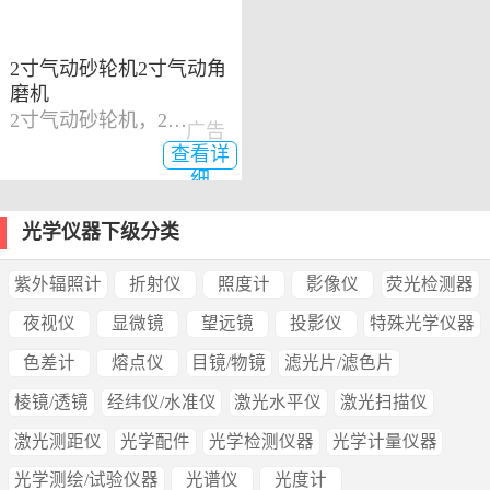
2寸气动砂轮机2寸气动角
磨机
2寸气动砂轮机，2寸气动角磨机
广告
查看详
细
光学仪器下级分类
紫外辐照计
折射仪
照度计
影像仪
荧光检测器
夜视仪
显微镜
望远镜
投影仪
特殊光学仪器
色差计
熔点仪
目镜/物镜
滤光片/滤色片
棱镜/透镜
经纬仪/水准仪
激光水平仪
激光扫描仪
激光测距仪
光学配件
光学检测仪器
光学计量仪器
光学测绘/试验仪器
光谱仪
光度计