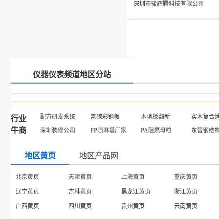
深圳市骏辉腾科技有限公司
仪器仪表频道地区分站
配方研发系统
氟碳彩钢板
木地板翻新
实木复合
行业
牛商
深圳装修公司
PP喷淋塔厂家
PA阻燃母粒
东营钢结
地区黄页
地区产品网
贵州产品
黑龙江产品
湖南产品
吉林产品
山东产品
福建产品
四川产品
宁夏产品
山西产品
天津产品
河南产品
辽宁产品