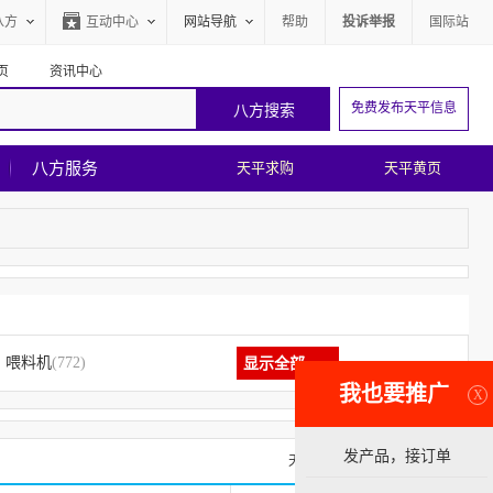
八方
互动中心
网站导航
帮助
投诉举报
国际站
页
资讯中心
免费发布天平信息
八方服务
天平求购
天平黄页
喂料机
(772)
显示全部
我也要推广
X
发产品，接订单
天平求购信息
天平黄页