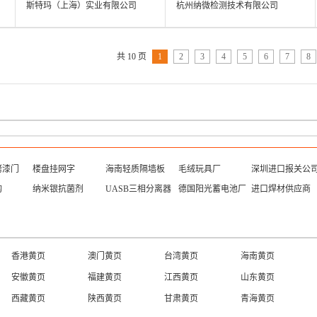
斯特玛（上海）实业有限公司
杭州纳微检测技术有限公司
共 10 页
1
2
3
4
5
6
7
8
烤漆门
楼盘挂网字
海南轻质隔墙板
毛绒玩具厂
深圳进口报关公
构
纳米银抗菌剂
UASB三相分离器
德国阳光蓄电池厂
进口焊材供应商
湖北产品
西藏产品
浙江产品
广西产品
甘肃产品
新疆产品
云南产品
海南产品
上海产品
内蒙古产品
江苏产品
青海产品