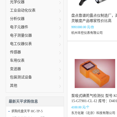
光学仪器
工业自动化仪表
盘点靠谱的露点仪制造厂，
分析仪器
灵敏度产品哪家性价比高
电子元器件
9991000.00 元/台
杭州丰控仪表有限公司
电子测量仪器
电工仪器仪表
传感器
车用仪表
变送器
包装测试设备
其他
泵吸式碘蒸气检测仪 型号:K
15-GT901-CL-I2 库号：D40
最新天平求购信息
73
4100.00 元/个
求购托盘天平 HC-TP-5
东方化玻（北京）科技有限公司