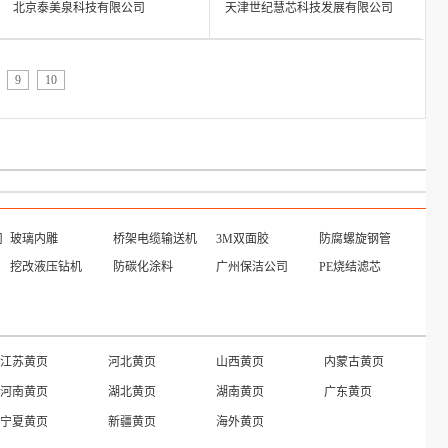
北京泰美泉科技有限公司
天津世纪慧芯科技发展有限公司
9
10
司
玻璃内雕
桥架电缆输送机
3M双面胶
防腐螺旋钢管
挖改液压钻机
防碳化涂料
广州保洁公司
PE烧结滤芯
重庆产品
海外产品
香港产品
河北产品
陕西产品
江西产品
台湾产品
广东产品
澳门产品
北京产品
安徽产品