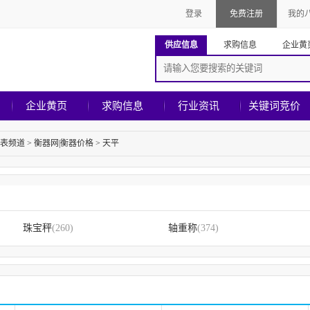
登录
免费注册
我的
供应信息
求购信息
企业黄
企业黄页
求购信息
行业资讯
关键词竞价
表频道
>
衡器网|衡器价格
>
天平
珠宝秤
(260)
轴重称
(374)