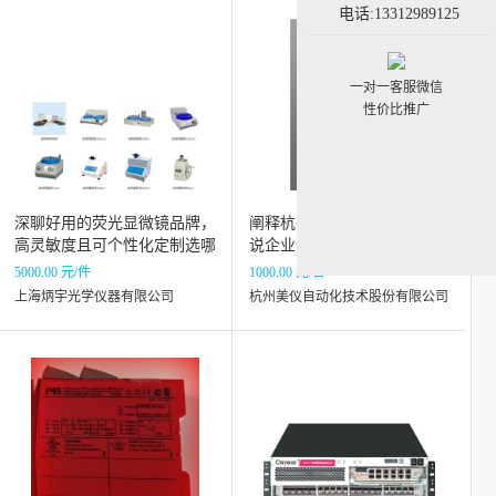
电话:13312989125
一对一客服微信
性价比推广
深聊好用的荧光显微镜品牌，
阐释杭州美仪产品稳定性，说
高灵敏度且可个性化定制选哪
说企业信誉和仪表性价比如何
家
5000.00 元/件
1000.00 元/台
上海炳宇光学仪器有限公司
杭州美仪自动化技术股份有限公司