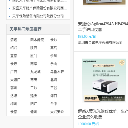
西安天平机动车驾驶员培训有限责任公司东关南街分公司
安盛天平财产保险股份有限公司西安中心支公司
天平保险销售有限公司陕西分公司
安捷伦/Agilent4294A HP429
藤县天平覃光养殖场（微型企业）
天平热门地区推荐
二手进口仪器
鄂尔多斯金天平联合会计师事务所
888.00 元/台
清远
图木舒克
长沙
莆田市湄洲岛天平水产养殖专业合作社
深圳市金诚电子仪器有限公司
绍兴
陕西
离岛
临夏市天平泥塑文化艺术传承发展有限责任公司
宜春
厦门
永川
长寿
南岸
乐山
广西
九龙城
乌鲁木齐
大渡口
莆田
北海
鄂州
三沙
平谷
洛阳
延庆
海口
梅州
阳江
台中
解惑X荧光光谱仪优势，生
长春
儋州
大兴安岭
企业怎么收费
10000.00 元/台