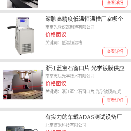
查看详细
深聊高精度低温恒温槽厂家哪个
口碑好，为你揭晓优质品牌
南京先欧仪器制造有限公司
价格面议
关键词：低温恒温槽
查看详细
浙江蓝宝石窗口片 光学镀膜供应
商 创新服务 南京志辰光学技术供
南京志辰光学技术有限公司
价格面议
应
关键词：浙江蓝宝石窗口片,光学镀膜商,光学镀膜
查看详细
有实力的车载ADAS测试设备厂
家盘点，博米科技适合合作吗
北京博米科技有限公司