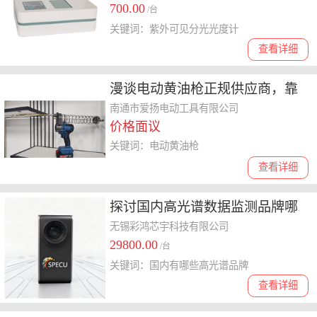
700.00
/台
关键词：紫外可见分光光度计
查看详细
漫谈电动黄油枪正规供应商，靠
谱的厂家怎么找
南通市爱扬电动工具有限公司
价格面议
关键词：电动黄油枪
查看详细
探讨国内高光谱数据监测品牌哪
家好，为你筛选优质之选
无锡彩鸿芯宇科技有限公司
29800.00
/台
关键词：国内有哪些高光谱品牌
查看详细