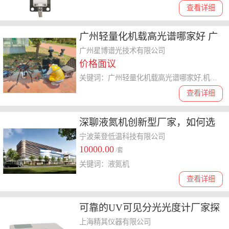
查看详细
广州轻量化机载高光谱哪家好 广
州星博谱光技术供应
广州星博谱光技术有限公司
价格面议
关键词：广州轻量化机载高光谱哪家好,机载高光谱
查看详细
深聊液氮机创新型厂家，如何选
择适合自己的品牌？
宁波莱登低温科技有限公司
10000.00
/套
关键词：液氮机
查看详细
可靠的UV可见分光光度计厂家探
讨，选哪家听听专业建议
上海精其仪器有限公司