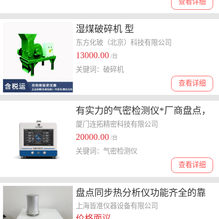
查看详细
湿煤破碎机 型
号:M367990/400*300库号：
东方化玻（北京）科技有限公司
13000.00
D367990
/台
关键词：破碎机
查看详细
有实力的气密检测仪*厂商盘点，
气密检测便携式方案如何选择
厦门连拓精密科技有限公司
20000.00
/台
关键词：气密检测仪
查看详细
盘点同步热分析仪功能齐全的靠
谱品牌，价格多少钱
上海皆准仪器设备有限公司
价格面议