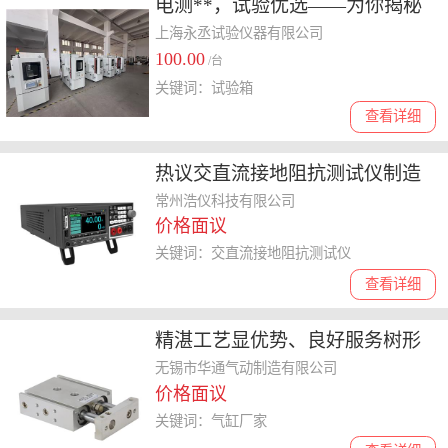
电测**，试验优选——为你揭秘
能满足新能源电池测试的试验箱
上海永丞试验仪器有限公司
100.00
厂家
/台
关键词：试验箱
查看详细
热议交直流接地阻抗测试仪制造
厂，哪家的合作案例更多？
常州浩仪科技有限公司
价格面议
关键词：交直流接地阻抗测试仪
查看详细
精湛工艺显优势、良好服务树形
象——带阀气缸厂家怎么样，详
‌无锡市华通气动制造有限公司
价格面议
细分析
关键词：气缸厂家