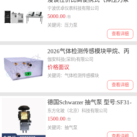
工厂，价格和质量如何平衡
宁波优卓仪表科技有限公司
5000.00
/台
关键词：压力泵
查看详细
2026气体检测传感模块甲烷、丙
烷检测模块厂家价格揭秘，费用
伽安科技(深圳)有限公司
价格面议
多少
关键词：气体检测传感模块
查看详细
德国Schwarzer 抽气泵 型号:SF31-
SPV700EC/ 700EH库号：
东方化玻（北京）科技有限公司
1500.00
D192580
/台
关键词：抽气泵
查看详细