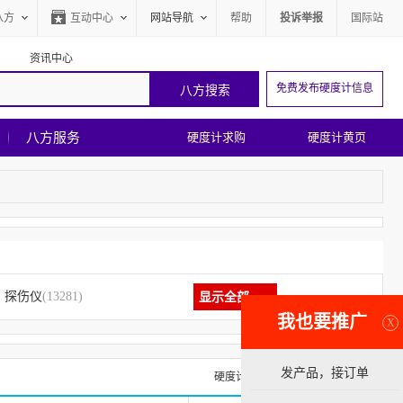
八方
互动中心
网站导航
帮助
投诉举报
国际站
资讯中心
免费发布硬度计信息
八方服务
硬度计求购
硬度计黄页
探伤仪
(13281)
显示全部
我也要推广
X
发产品，接订单
硬度计求购信息
硬度计黄页