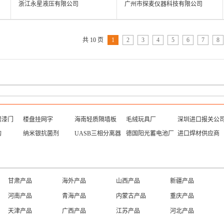
浙江永星液压有限公司
广州市探麦仪器科技有限公司
共 10 页
1
2
3
4
5
6
7
8
烤漆门
楼盘挂网字
海南轻质隔墙板
毛绒玩具厂
深圳进口报关公
构
纳米银抗菌剂
UASB三相分离器
德国阳光蓄电池厂
进口焊材供应商
香港黄页
澳门黄页
台湾黄页
海南黄页
安徽黄页
福建黄页
江西黄页
山东黄页
西藏黄页
陕西黄页
甘肃黄页
青海黄页