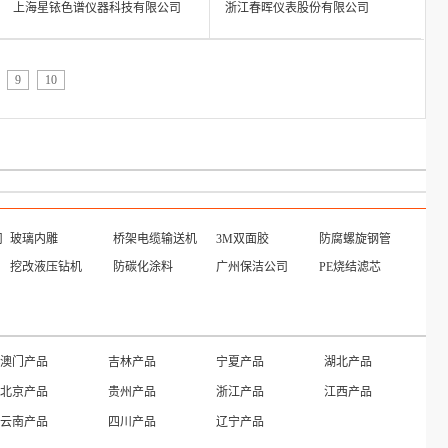
上海星铱色谱仪器科技有限公司
浙江春晖仪表股份有限公司
9
10
司
玻璃内雕
桥架电缆输送机
3M双面胶
防腐螺旋钢管
挖改液压钻机
防碳化涂料
广州保洁公司
PE烧结滤芯
江苏黄页
河北黄页
山西黄页
内蒙古黄页
河南黄页
湖北黄页
湖南黄页
广东黄页
宁夏黄页
新疆黄页
海外黄页