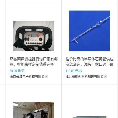
服
环链葫芦遥控器靠谱厂家有哪
性价比高的半导体石英管供应
些，智能来样定制值得选择
商怎么选，源头厂家口碑与价
格大揭秘
50.00 元/只
119.00 元/台
南京帝淮电子科技有限公司
江苏联翩新材料制造有限公司