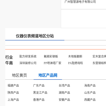
广州智慧源电子有限公司
仪器仪表频道地区分站
配方研发系统
氟碳彩钢板
木地板翻新
实木复合
行业
牛商
深圳装修公司
PP喷淋塔厂家
PA阻燃母粒
东营钢结
地区黄页
地区产品网
北京黄页
天津黄页
上海黄页
重庆黄页
辽宁黄页
吉林黄页
黑龙江黄页
浙江黄页
广西黄页
四川黄页
贵州黄页
云南黄页