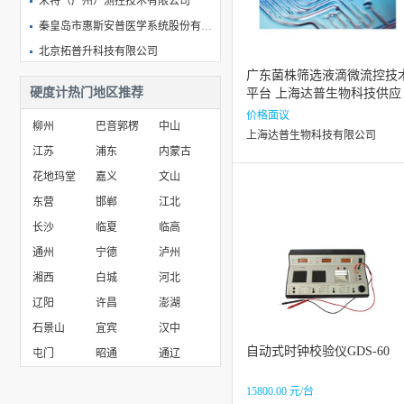
米特（广州）测控技术有限公司
秦皇岛市惠斯安普医学系统股份有限公司
北京拓普升科技有限公司
广东菌株筛选液滴微流控技
北京和润恺安科技发展股份有限公司
硬度计热门地区推荐
平台 上海达普生物科技供应
西安联力电子科技有限公司
价格面议
柳州
巴音郭楞
中山
武汉中仪百控仪表有限公司
上海达普生物科技有限公司
江苏
浦东
内蒙古
北京东分科技发展有限公司
花地玛堂
嘉义
文山
东营
邯郸
江北
长沙
临夏
临高
通州
宁德
泸州
湘西
白城
河北
辽阳
许昌
澎湖
石景山
宜宾
汉中
自动式时钟校验仪GDS-60
屯门
昭通
通辽
15800.00 元/台